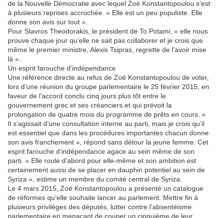
de la Nouvelle Démocratie avec lequel Zoé Konstantopoulou s’est
à plusieurs reprises accrochée. « Elle est un peu populiste. Elle
donne son avis sur tout ».
Pour Stavros Theodorakis, le président de To Potami, « elle nous
prouve chaque jour qu’elle ne sait pas collaborer et je crois que
même le premier ministre, Alexis Tsipras, regrette de l’avoir mise
là ».
Un esprit farouche d’indépendance
Une référence directe au refus de Zoé Konstantopoulou de voter,
lors d’une réunion du groupe parlementaire le 25 février 2015, en
faveur de l’accord conclu cinq jours plus tôt entre le
gouvernement grec et ses créanciers et qui prévoit la
prolongation de quatre mois du programme de prêts en cours. «
Il s’agissait d’une consultation interne au parti, mais je crois qu’il
est essentiel que dans les procédures importantes chacun donne
son avis franchement », répond sans détour la jeune femme. Cet
esprit farouche d’indépendance agace au sein même de son
parti. « Elle roule d’abord pour elle-même et son ambition est
certainement aussi de se placer en dauphin potentiel au sein de
Syriza », estime un membre du comité central de Syriza.
Le 4 mars 2015, Zoé Konstantopoulou a présenté un catalogue
de réformes qu’elle souhaite lancer au parlement. Mettre fin à
plusieurs privilèges des députés, lutter contre l’absentéisme
parlementaire en menaçant de couper un cinquième de leur