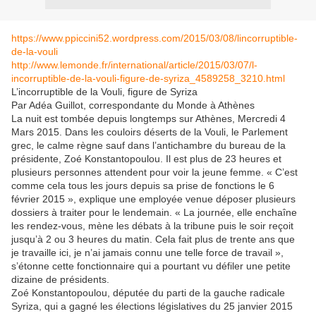
https://www.ppiccini52.wordpress.com/2015/03/08/lincorruptible-
de-la-vouli
http://www.lemonde.fr/international/article/2015/03/07/l-
incorruptible-de-la-vouli-figure-de-syriza_4589258_3210.html
L’incorruptible de la Vouli, figure de Syriza
Par Adéa Guillot, correspondante du Monde à Athènes
La nuit est tombée depuis longtemps sur Athènes, Mercredi 4
Mars 2015. Dans les couloirs déserts de la Vouli, le Parlement
grec, le calme règne sauf dans l’antichambre du bureau de la
présidente, Zoé Konstantopoulou. Il est plus de 23 heures et
plusieurs personnes attendent pour voir la jeune femme. « C’est
comme cela tous les jours depuis sa prise de fonctions le 6
février 2015 », explique une employée venue déposer plusieurs
dossiers à traiter pour le lendemain. « La journée, elle enchaîne
les rendez-vous, mène les débats à la tribune puis le soir reçoit
jusqu’à 2 ou 3 heures du matin. Cela fait plus de trente ans que
je travaille ici, je n’ai jamais connu une telle force de travail »,
s’étonne cette fonctionnaire qui a pourtant vu défiler une petite
dizaine de présidents.
Zoé Konstantopoulou, députée du parti de la gauche radicale
Syriza, qui a gagné les élections législatives du 25 janvier 2015