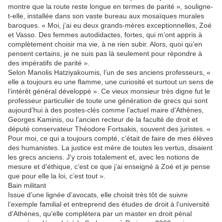
montre que la route reste longue en termes de parité »
,
souligne-
t-elle, installée dans son vaste bureau aux mosaïques murales
baroques. « Moi, j’ai eu deux grands-mères exceptionnelles, Zoé
et Vasso. Des femmes autodidactes, fortes, qui m’ont appris à
complètement choisir ma vie, à ne rien subir. Alors, quoi qu’en
pensent certains, je ne suis pas là seulement pour répondre à
des impératifs de parité ».
Selon Manolis Hatziyakoumis, l’un de ses anciens professeurs, «
elle a toujours eu une flamme, une curiosité et surtout un sens de
l’intérêt général développé ». Ce vieux monsieur très digne fut le
professeur particulier de toute une génération de grecs qui sont
aujourd’hui à des postes-clés comme l’actuel maire d’Athènes,
Georges Kaminis, ou l’ancien recteur de la faculté de droit et
député conservateur Théodore Fortsakis, souvent des juristes. «
Pour moi, ce qui a toujours compté, c’était de faire de mes élèves
des humanistes. La justice est mère de toutes les vertus, disaient
les grecs anciens. J’y crois totalement et, avec les notions de
mesure et d’éthique, c’est ce que j’ai enseigné à Zoé et je pense
que pour elle la loi, c’est tout ».
Bain militant
Issue d’une lignée d’avocats, elle choisit très tôt de suivre
l’exemple familial et entreprend des études de droit à l’université
d’Athènes, qu’elle complétera par un master en droit pénal