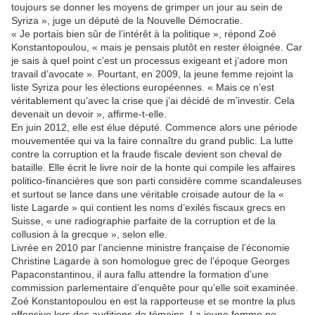
toujours se donner les moyens de grimper un jour au sein de
Syriza », juge un député de la Nouvelle Démocratie.
« Je portais bien sûr de l’intérêt à la politique », répond Zoé
Konstantopoulou, « mais je pensais plutôt en rester éloignée. Car
je sais à quel point c’est un processus exigeant et j’adore mon
travail d’avocate ». Pourtant, en 2009, la jeune femme rejoint la
liste Syriza pour les élections européennes. « Mais ce n’est
véritablement qu’avec la crise que j’ai décidé de m’investir. Cela
devenait un devoir », affirme-t-elle.
En juin 2012, elle est élue député. Commence alors une période
mouvementée qui va la faire connaître du grand public. La lutte
contre la corruption et la fraude fiscale devient son cheval de
bataille. Elle écrit le livre noir de la honte qui compile les affaires
politico-financières que son parti considère comme scandaleuses
et surtout se lance dans une véritable croisade autour de la «
liste Lagarde » qui contient les noms d’exilés fiscaux grecs en
Suisse, « une radiographie parfaite de la corruption et de la
collusion à la grecque », selon elle.
Livrée en 2010 par l’ancienne ministre française de l’économie
Christine Lagarde à son homologue grec de l’époque Georges
Papaconstantinou, il aura fallu attendre la formation d’une
commission parlementaire d’enquête pour qu’elle soit examinée.
Zoé Konstantopoulou en est la rapporteuse et se montre la plus
offensive lors des auditions de témoins. La jeune femme ne