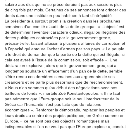
salaire aux élus qui ne se présenteraient pas aux sessions plus
de cinq fois par mois. Certaines de ses annonces font grincer des
dents dans une institution peu habituée à tant d’intrépidité.
La présidente a surtout promis la création dans les prochaines
semaines d’un comité d’audit de la dette grecque. « L’objectif est
de déterminer l’éventuel caractère odieux, illégal ou illégitime des
dettes publiques contractées par le gouvernement grec »
,
précise-t-elle, faisant allusion à plusieurs affaires de corruption et
à l’opacité qui entoure l’achat d’armes par son pays. « Le peuple
a le droit de demander que la partie de la dette qui est illégale, si
cela est avéré à l’issue de la commission, soit effacée ». Une
déclaration explosive, alors que le gouvernement grec, qui a
longtemps souhaité un effacement d’un pan de la dette, semble
s’être rendu ces dernières semaines aux arguments de ses
créanciers et ne parle plus désormais que de rééchelonnement.
« Nous n’en sommes qu’au début des négociations avec nos
bailleurs de fonds »
,
martèle Zoé Konstantopoulou. « Il ne faut
pas admettre que l’Euro-groupe soit le seul interlocuteur de la
Grèce car l’humanité n’est pas faite que de relations
économiques ». Renforcer la démocratie, replacer les peuples et
leurs droits au centre des projets politiques, en Grèce comme en
Europe, « ce ne sont pas des objectifs romantiques mais
indispensables si l’on ne veut pas que l’Europe explose », conclut