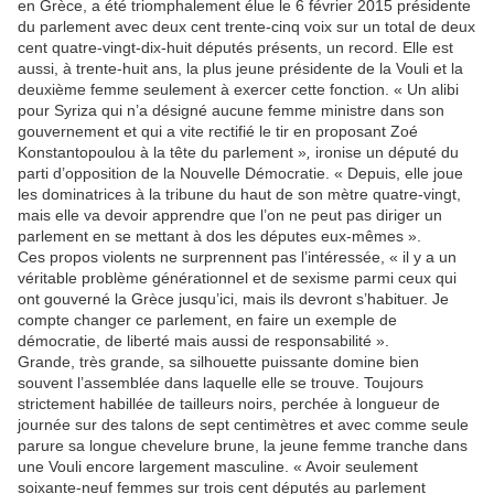
en Grèce, a été triomphalement élue le 6 février 2015 présidente
du parlement avec deux cent trente-cinq voix sur un total de deux
cent quatre-vingt-dix-huit députés présents, un record. Elle est
aussi, à trente-huit ans, la plus jeune présidente de la Vouli et la
deuxième femme seulement à exercer cette fonction. « Un alibi
pour Syriza qui n’a désigné aucune femme ministre dans son
gouvernement et qui a vite rectifié le tir en proposant Zoé
Konstantopoulou à la tête du parlement »
,
ironise un député du
parti d’opposition de la Nouvelle Démocratie. « Depuis, elle joue
les dominatrices à la tribune du haut de son mètre quatre-vingt,
mais elle va devoir apprendre que l’on ne peut pas diriger un
parlement en se mettant à dos les députes eux-mêmes ».
Ces propos violents ne surprennent pas l’intéressée, « il y a un
véritable problème générationnel et de sexisme parmi ceux qui
ont gouverné la Grèce jusqu’ici, mais ils devront s’habituer. Je
compte changer ce parlement, en faire un exemple de
démocratie, de liberté mais aussi de responsabilité ».
Grande, très grande, sa silhouette puissante domine bien
souvent l’assemblée dans laquelle elle se trouve. Toujours
strictement habillée de tailleurs noirs, perchée à longueur de
journée sur des talons de sept centimètres et avec comme seule
parure sa longue chevelure brune, la jeune femme tranche dans
une Vouli encore largement masculine. « Avoir seulement
soixante-neuf femmes sur trois cent députés au parlement