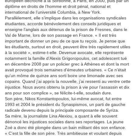
européen décroché à la Sorbonne, à Paris, en 2000, puis par un
diplôme en droits de l’homme et droit pénal, national et
international de l’université Columbia, à New York.
Parallèlement, elle s’implique dans les organisations syndicales
étudiantes, accorde bénévolement des conseils juridiques et
enseigne l’anglais aux détenus de la prison de Fresnes, dans le
Val de Marne, lors de son passage en France. « Il est très
important de donner un peu de ce que tu reçois. Je pense que
les étudiants, surtout en droit, peuvent être très rapidement utiles
à la société », estime-t-elle. Devenue avocate, elle représente
notamment la famille d’Alexis Grigoropoulos, cet adolescent tué
en décembre 2008 par un policier grec à Athènes et dont la mort
avait provoqué trois semaines d’émeutes urbaines. « Ce n’était
qu’un môme de quinze ans sorti boire une limonade avec ses
copains. Quand j’ai appris la nouvelle, j’ai ressenti au ventre cette
injustice. Nous avons obtenu la prison à vie pour l’assassin et dix
ans pour son complice », se félicite-t-elle, soudain dure.
Son père, Nikos Konstantopoulos, lui-même avocat, fut entre
1993 et 2004 le président du Synaspismos, un parti de gauche
radicale devenu depuis la principale composante de Syriza.
Sa mère, la journaliste Lina Alexiou, a quant à elle souvent
dénoncé les injustices sociales dans ses reportages. La jeune
Zoé a donc été plongée dans un bain militant dès son enfance.
« C’est la fille de son père. Très ambitieuse et voulant depuis