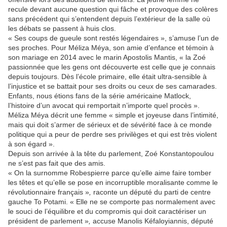
recule devant aucune question qui fâche et provoque des colères
sans précédent qui s’entendent depuis l’extérieur de la salle où
les débats se passent à huis clos.
« Ses coups de gueule sont restés légendaires », s’amuse l’un de
ses proches. Pour Méliza Méya, son amie d’enfance et témoin à
son mariage en 2014 avec le marin Apostolis Mantis, « la Zoé
passionnée que les gens ont découverte est celle que je connais
depuis toujours. Dès l’école primaire, elle était ultra-sensible à
l’injustice et se battait pour ses droits ou ceux de ses camarades.
Enfants, nous étions fans de la série américaine Matlock,
l’histoire d’un avocat qui remportait n’importe quel procès ».
Méliza Méya décrit une femme « simple et joyeuse dans l’intimité,
mais qui doit s’armer de sérieux et de sévérité face à ce monde
politique qui a peur de perdre ses privilèges et qui est très violent
à son égard ».
Depuis son arrivée à la tête du parlement, Zoé Konstantopoulou
ne s’est pas fait que des amis.
« On la surnomme Robespierre parce qu’elle aime faire tomber
les têtes et qu’elle se pose en incorruptible moralisante comme le
révolutionnaire français »
,
raconte un député du parti de centre
gauche To Potami. « Elle ne se comporte pas normalement avec
le souci de l’équilibre et du compromis qui doit caractériser un
président de parlement »
,
accuse Manolis Kéfaloyiannis, député