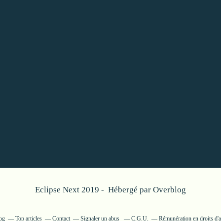
Eclipse Next 2019 - Hébergé par
Overblog
og
Top articles
Contact
Signaler un abus
C.G.U.
Rémunération en droits d'a