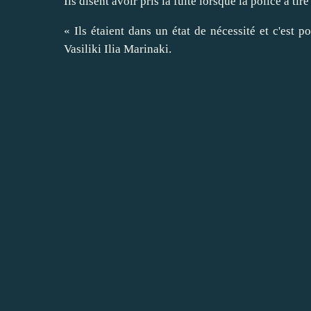
Ils disent avoir pris la fuite lorsque la police a tir
« Ils étaient dans un état de nécessité et c'est po
Vasiliki Ilia Marinaki.