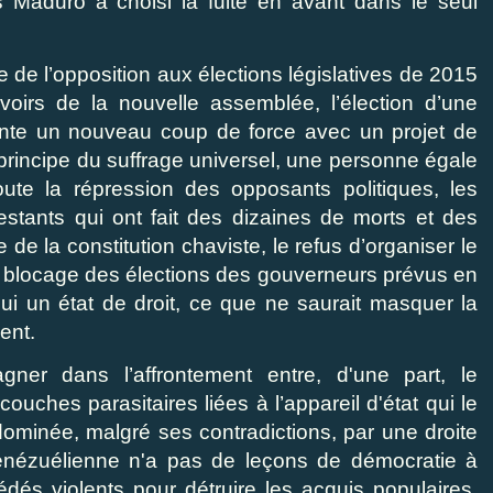
 Maduro a choisi la fuite en avant dans le seul
e de l’opposition aux élections législatives de 2015
uvoirs de la nouvelle assemblée, l’élection d’une
nte un nouveau coup de force avec un projet de
e principe du suffrage universel, une personne égale
joute la répression des opposants politiques, les
estants qui ont fait des dizaines de morts et des
e la constitution chaviste, le refus d’organiser le
e blocage des élections des gouverneurs prévus en
ui un état de droit, ce que ne saurait masquer la
ent.
ner dans l’affrontement entre, d'une part, le
ches parasitaires liées à l’appareil d'état qui le
n dominée, malgré ses contradictions, par une droite
vénézuélienne n'a pas de leçons de démocratie à
dés violents pour détruire les acquis populaires.