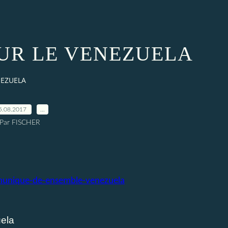
UR LE VENEZUELA
NEZUELA
5.08.2017
…
Par FISCHER
munique-de-ensemble-venezuela
ela