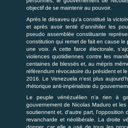
personnes, le gouvernement de Nicolas
objectif de se maintenir au pouvoir.
Après le désaveu qu’a constitué la victoir
et après avoir tenté d’annihiler les po
pseudo assemblée constituante représe
constitution qui remet de fait en cause l
une voix. A cette farce électorale, s’a
violences quotidiennes contre les manif
centaines de blessés et, au mépris même d
référendum révocatoire du président et l
2016. Le Venezuela n’est plus aujourd’h
rhétorique anti-impérialiste du gouvernem
Le peuple vénézuélien n’a rien à gag
gouvernement de Nicolas Maduro et les cou
soutiennent et, d'autre part, l’oppositio
revancharde et néolibérale. La droite 
donner, car elle a usé de tous les procé