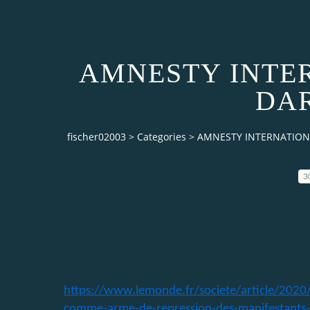
AMNESTY INTE
DA
fischer02003
>
Categories
>
AMNESTY INTERNATIO
3
https://www.lemonde.fr/societe/article/2020/
comme-arme-de-repression-des-manifestants