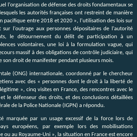
el l’organisation de défense des droits fondamentaux se
esquels les autorités françaises ont restreint de manière
n pacifique entre 2018 et 2020 », l’utilisation des lois sur
et sur l’outrage aux personnes dépositaires de l’autorité
ts, le détournement du délit de participation à un
ences volontaires, une loi à la formulation vague, qui
ecours massif à des obligations de contrôle judiciaire, qui
de son droit de manifester pendant plusieurs mois.
ntale (ONG) internationale, coordonné par le chercheur
etiens avec des « personnes dont le droit à la liberté de
légitime », cinq visites en France, des rencontres avec le
 et le défenseur des droits, et des conclusions détaillées
érale de la Police Nationale (IGPN) a répondu.
té marquée par un usage excessif de la force lors de
pays européens, par exemple lors des mobilisations
che ou au Royaume-Uni », la situation en France est encore