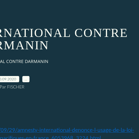
RNATIONAL CONTRE
RMANIN
NAL CONTRE DARMANIN
0.09.2020
…
Par FISCHER
09/29/amnesty-international-denonce-l-usage-de-la-loi-
-pacifiques-en-france_6053968_3224.html