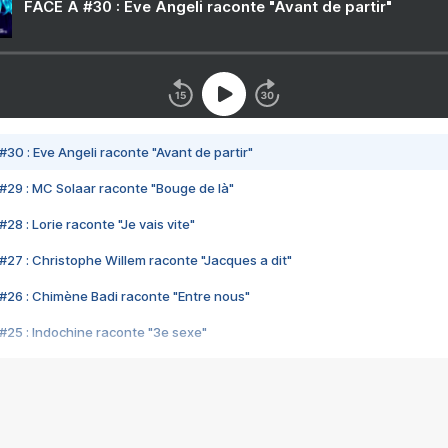
FACE A #30 : Eve Angeli raconte "Avant de partir"
#30 : Eve Angeli raconte "Avant de partir"
#29 : MC Solaar raconte "Bouge de là"
28 : Lorie raconte "Je vais vite"
#27 : Christophe Willem raconte "Jacques a dit"
#26 : Chimène Badi raconte "Entre nous"
#25 : Indochine raconte "3e sexe"
#24 : Zaho raconte "C'est chelou"
#23 : Patrick Bruel raconte "Au café des délices"
#22 : Kyo raconte "Le chemin"