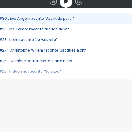
#30 : Eve Angeli raconte "Avant de partir"
#29 : MC Solaar raconte "Bouge de là"
28 : Lorie raconte "Je vais vite"
#27 : Christophe Willem raconte "Jacques a dit"
#26 : Chimène Badi raconte "Entre nous"
#25 : Indochine raconte "3e sexe"
#24 : Zaho raconte "C'est chelou"
#23 : Patrick Bruel raconte "Au café des délices"
#22 : Kyo raconte "Le chemin"
#21 : Nolwenn Leroy raconte "Cassé"
#20 : Patrick Hernandez raconte "Born to be alive"