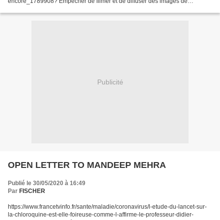
encore_1789908? Empêcher de filmer et de diffuser des images de
violences policières, c’est livrer les victimes à...
Publicité
OPEN LETTER TO MANDEEP MEHRA
Publié le 30/05/2020 à 16:49
Par
FISCHER
https://www.francetvinfo.fr/sante/maladie/coronavirus/l-etude-du-lancet-sur-
la-chloroquine-est-elle-foireuse-comme-l-affirme-le-professeur-didier-