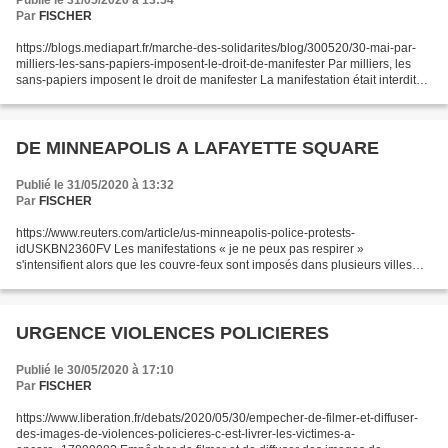
Publié le 31/05/2020 à 13:54
Par
FISCHER
https://blogs.mediapart.fr/marche-des-solidarites/blog/300520/30-mai-par-
milliers-les-sans-papiers-imposent-le-droit-de-manifester Par milliers, les
sans-papiers imposent le droit de manifester La manifestation était interdite.
L'appel avait été maintenu....
DE MINNEAPOLIS A LAFAYETTE SQUARE
Publié le 31/05/2020 à 13:32
Par
FISCHER
https://www.reuters.com/article/us-minneapolis-police-protests-
idUSKBN2360FV Les manifestations « je ne peux pas respirer »
s'intensifient alors que les couvre-feux sont imposés dans plusieurs villes
américaines (Reuters) Des troubles ont éclaté et des...
URGENCE VIOLENCES POLICIERES
Publié le 30/05/2020 à 17:10
Par
FISCHER
https://www.liberation.fr/debats/2020/05/30/empecher-de-filmer-et-diffuser-
des-images-de-violences-policieres-c-est-livrer-les-victimes-a-