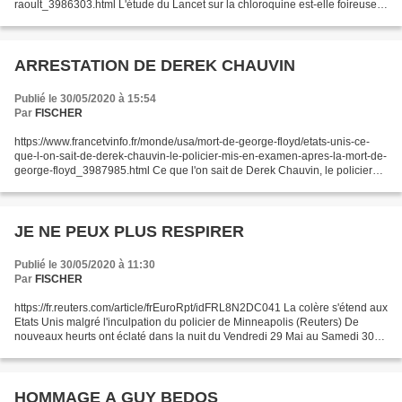
raoult_3986303.html L'étude du Lancet sur la chloroquine est-elle foireuse,
comme l'affirme le professeur...
ARRESTATION DE DEREK CHAUVIN
Publié le 30/05/2020 à 15:54
Par
FISCHER
https://www.francetvinfo.fr/monde/usa/mort-de-george-floyd/etats-unis-ce-
que-l-on-sait-de-derek-chauvin-le-policier-mis-en-examen-apres-la-mort-de-
george-floyd_3987985.html Ce que l'on sait de Derek Chauvin, le policier
mis en examen après la mort de...
JE NE PEUX PLUS RESPIRER
Publié le 30/05/2020 à 11:30
Par
FISCHER
https://fr.reuters.com/article/frEuroRpt/idFRL8N2DC041 La colère s'étend aux
Etats Unis malgré l'inculpation du policier de Minneapolis (Reuters) De
nouveaux heurts ont éclaté dans la nuit du Vendredi 29 Mai au Samedi 30
Mai 2020 à Minneapolis et le mouvement...
HOMMAGE A GUY BEDOS