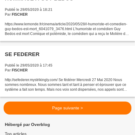
Publié le 29/05/2020 à 18:21
Par
FISCHER
https://www.lemonde.fr/cinema/article/2020/05/28/l-humoriste-et-comedien-
guy-bedos-est-mort_6041079_3476.html L’humoriste et comédien Guy
Bedos est mort Comique et polémiste, le comédien qui a reçu le Molière du
meilleur one-man-show en 1990 est mort...
SE FEDERER
Publié le 29/05/2020 à 17:45
Par
FISCHER
http://sefederer.mystrikingly.com/ Se fédérer Mercredi 27 Mai 2020 Nous
sommes nombreux. Nous sommes tant et tant à penser et éprouver que ce
système a fait son temps. Mais nos voix sont dispersées, nos appels sont
cloisonnés et nos pratiques sont émiettées....
Page suivante >
Hébergé par Overblog
Top articles