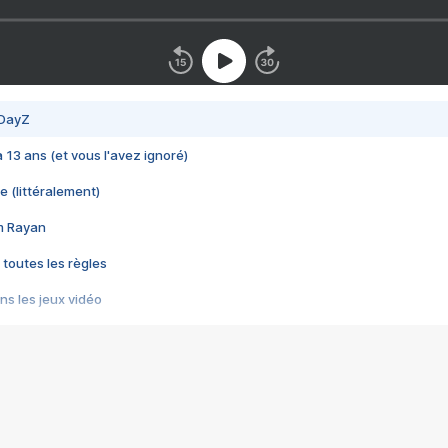
 DayZ
 a 13 ans (et vous l'avez ignoré)
e (littéralement)
im Rayan
 toutes les règles
s les jeux vidéo
us choquant de Rockstar ? - Le scandale BULLY
e plus moche de Steam
du RÊVE tourne au CAUCHEMAR
pendant 8 heures