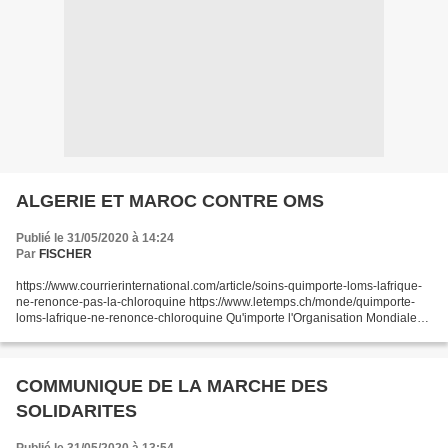
ALGERIE ET MAROC CONTRE OMS
Publié le 31/05/2020 à 14:24
Par
FISCHER
https://www.courrierinternational.com/article/soins-quimporte-loms-lafrique-
ne-renonce-pas-la-chloroquine https://www.letemps.ch/monde/quimporte-
loms-lafrique-ne-renonce-chloroquine Qu'importe l'Organisation Mondiale
de la Santé (OMS), l'Afrique ne renonce...
COMMUNIQUE DE LA MARCHE DES
SOLIDARITES