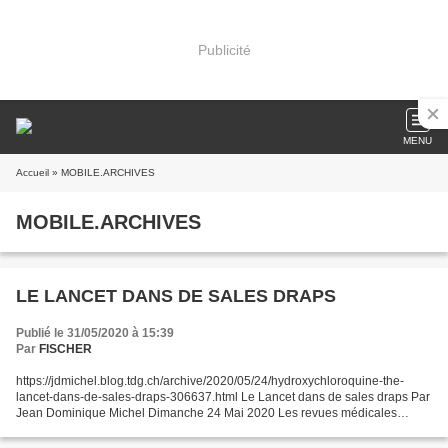
Publicité
MENU
Accueil
» MOBILE.ARCHIVES
MOBILE.ARCHIVES
LE LANCET DANS DE SALES DRAPS
Publié le 31/05/2020 à 15:39
Par
FISCHER
https://jdmichel.blog.tdg.ch/archive/2020/05/24/hydroxychloroquine-the-
lancet-dans-de-sales-draps-306637.html Le Lancet dans de sales draps Par
Jean Dominique Michel Dimanche 24 Mai 2020 Les revues médicales
nagent en pleine schizophrénie. D'un côté,...