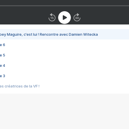
bey Maguire, c'est lui ! Rencontre avec Damien Witecka
e 6
e 5
e 4
e 3
s créatrices de la VF !
e 2
e 1
e Mektoub My Love arrive enfin ! Rencontre avec Shaïn Boumedine et Sal
i : après Toni en famille