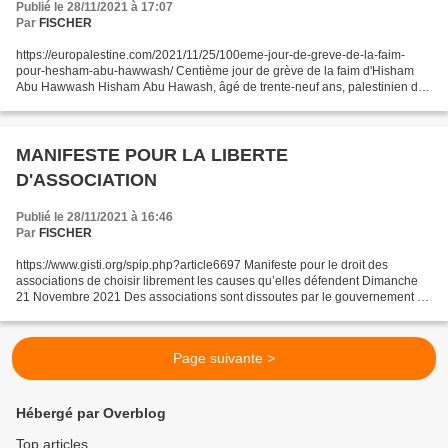
Publié le 28/11/2021 à 17:07
Par
FISCHER
https://europalestine.com/2021/11/25/100eme-jour-de-greve-de-la-faim-
pour-hesham-abu-hawwash/ Centième jour de grève de la faim d'Hisham
Abu Hawwash Hisham Abu Hawash, âgé de trente-neuf ans, palestinien de
Dura à Hébron, père de cinq enfants, était en...
MANIFESTE POUR LA LIBERTE
D'ASSOCIATION
Publié le 28/11/2021 à 16:46
Par
FISCHER
https://www.gisti.org/spip.php?article6697 Manifeste pour le droit des
associations de choisir librement les causes qu’elles défendent Dimanche
21 Novembre 2021 Des associations sont dissoutes par le gouvernement au
motif absurde que dénoncer une injustice,...
Page suivante >
Hébergé par Overblog
Top articles