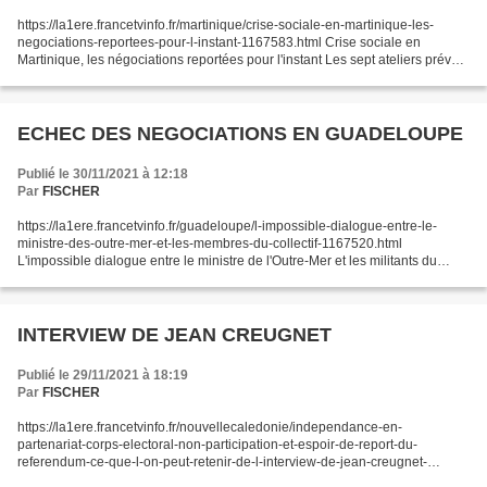
https://la1ere.francetvinfo.fr/martinique/crise-sociale-en-martinique-les-
negociations-reportees-pour-l-instant-1167583.html Crise sociale en
Martinique, les négociations reportées pour l'instant Les sept ateliers prévus
Lundi 29 Novembre 2021 ne se sont...
ECHEC DES NEGOCIATIONS EN GUADELOUPE
Publié le 30/11/2021 à 12:18
Par
FISCHER
https://la1ere.francetvinfo.fr/guadeloupe/l-impossible-dialogue-entre-le-
ministre-des-outre-mer-et-les-membres-du-collectif-1167520.html
L'impossible dialogue entre le ministre de l'Outre-Mer et les militants du
Collectif des Organisations en Lutte (COL)...
INTERVIEW DE JEAN CREUGNET
Publié le 29/11/2021 à 18:19
Par
FISCHER
https://la1ere.francetvinfo.fr/nouvellecaledonie/independance-en-
partenariat-corps-electoral-non-participation-et-espoir-de-report-du-
referendum-ce-que-l-on-peut-retenir-de-l-interview-de-jean-creugnet-
membre-de-l-uni-1167097.html Indépendance en partenariat,...