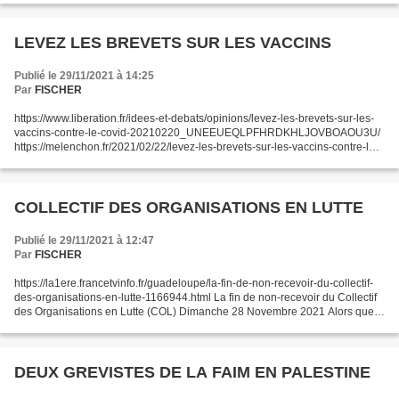
LEVEZ LES BREVETS SUR LES VACCINS
Publié le 29/11/2021 à 14:25
Par
FISCHER
https://www.liberation.fr/idees-et-debats/opinions/levez-les-brevets-sur-les-
vaccins-contre-le-covid-20210220_UNEEUEQLPFHRDKHLJOVBOAOU3U/
https://melenchon.fr/2021/02/22/levez-les-brevets-sur-les-vaccins-contre-la-
covid-tribune-de-melenchon-lula/ Levez...
COLLECTIF DES ORGANISATIONS EN LUTTE
Publié le 29/11/2021 à 12:47
Par
FISCHER
https://la1ere.francetvinfo.fr/guadeloupe/la-fin-de-non-recevoir-du-collectif-
des-organisations-en-lutte-1166944.html La fin de non-recevoir du Collectif
des Organisations en Lutte (COL) Dimanche 28 Novembre 2021 Alors que
le ministre de l'Outre-Mer venait...
DEUX GREVISTES DE LA FAIM EN PALESTINE