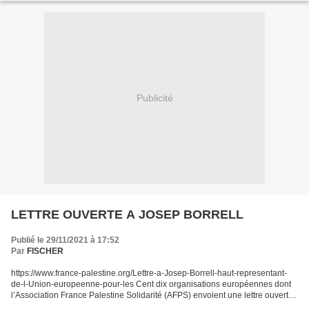
Publicité
LETTRE OUVERTE A JOSEP BORRELL
Publié le 29/11/2021 à 17:52
Par
FISCHER
https://www.france-palestine.org/Lettre-a-Josep-Borrell-haut-representant-
de-l-Union-europeenne-pour-les Cent dix organisations européennes dont
l’Association France Palestine Solidarité (AFPS) envoient une lettre ouverte
à Josep Borrell, haut représentant...