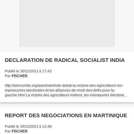
DECLARATION DE RADICAL SOCIALIST INDIA
Publié le 30/11/2021 à 17:43
Par
FISCHER
http://alencontre.org/asie/inde/inde-debat-la-victoire-des-agriculteurs-les-
manoeuvres-electorales-et-les-alliances-de-modi-des-defis-pour-la-
gauche.html La victoire des agriculteurs indiens, les manœuvres électorales
et les alliances de Narendra Modi,...
REPORT DES NEGOCIATIONS EN MARTINIQUE
Publié le 30/11/2021 à 12:46
Par
FISCHER