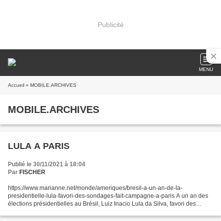
Publicité
MENU
Accueil
» MOBILE.ARCHIVES
MOBILE.ARCHIVES
LULA A PARIS
Publié le 30/11/2021 à 18:04
Par
FISCHER
https://www.marianne.net/monde/ameriques/bresil-a-un-an-de-la-
presidentielle-lula-favori-des-sondages-fait-campagne-a-paris A un an des
élections présidentielles au Brésil, Luiz Inacio Lula da Silva, favori des
sondages, fait campagne à Paris Grand favori...