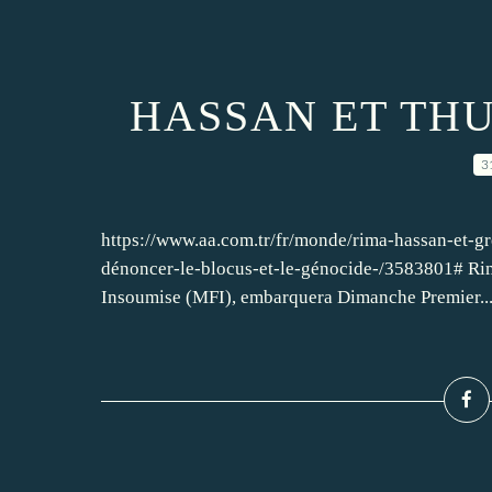
HASSAN ET TH
3
https://www.aa.com.tr/fr/monde/rima-hassan-et-gr
dénoncer-le-blocus-et-le-génocide-/3583801# Ri
Insoumise (MFI), embarquera Dimanche Premier..