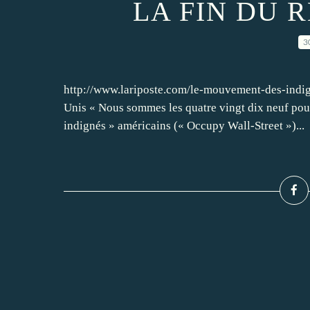
LA FIN DU 
3
http://www.lariposte.com/le-mouvement-des-indi
Unis « Nous sommes les quatre vingt dix neuf po
indignés » américains (« Occupy Wall-Street »)...