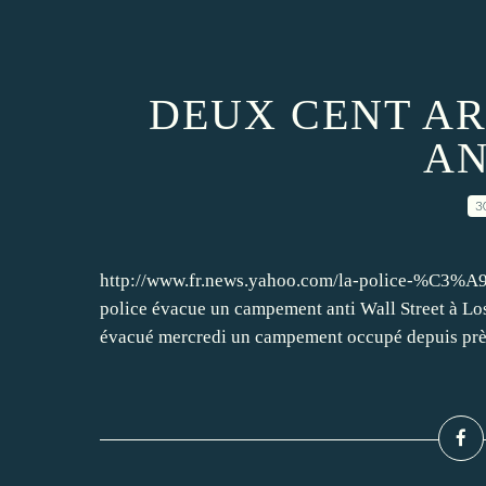
DEUX CENT AR
AN
3
http://www.fr.news.yahoo.com/la-police-%C3%A9
police évacue un campement anti Wall Street à L
évacué mercredi un campement occupé depuis près