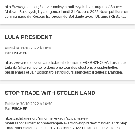
http://www.gds-ds.org/sauver-maksym-butkevych-il-y-a-urgence/ Sauver
Maksym Butkevych, il y a urgence Lundi 31 Octobre 2022 Nous publions un
communiqué du Réseau Européen de Solidarité avec l'Ukraine (RESU),
auquel participe la Gauche Démocratique et...
LULA PRESIDENT
Publié le 31/10/2022 à 18:10
Par
FISCHER
https://www.reuters.com/article/bresil-election-idFRKBN2RQ0FA Luis Inacio
Lula da Silva remporte le deuxième tour des élections présidentielles
brésiliennes et Jair Bolsonaro est toujours silencieux (Reuters) L’ancien
président brésilien Luis Inacio Lula...
STOP TRADE WITH STOLEN LAND
Publié le 30/10/2022 à 16:50
Par
FISCHER
https://solidaires.org/sinformer-et-agir/actualites-et-
mobilisations/internationales/appel-a-laction-stoptradewithstolenland/ Stop
Trade with Stolen Land Jeudi 20 Octobre 2022 En tant que travailleurs
syndiqués, nous croyons en l'égalité et l'équité....