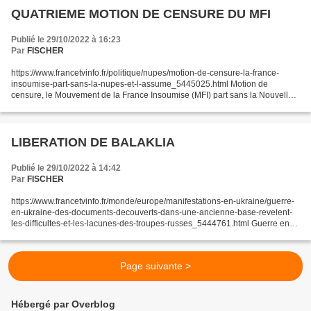
QUATRIEME MOTION DE CENSURE DU MFI
Publié le 29/10/2022 à 16:23
Par
FISCHER
https://www.francetvinfo.fr/politique/nupes/motion-de-censure-la-france-
insoumise-part-sans-la-nupes-et-l-assume_5445025.html Motion de
censure, le Mouvement de la France Insoumise (MFI) part sans la Nouvelle
Union Populaire Ecologique et Sociale (NUPES)...
LIBERATION DE BALAKLIA
Publié le 29/10/2022 à 14:42
Par
FISCHER
https://www.francetvinfo.fr/monde/europe/manifestations-en-ukraine/guerre-
en-ukraine-des-documents-decouverts-dans-une-ancienne-base-revelent-
les-difficultes-et-les-lacunes-des-troupes-russes_5444761.html Guerre en
Ukraine, des documents découverts dans...
Page suivante >
Hébergé par Overblog