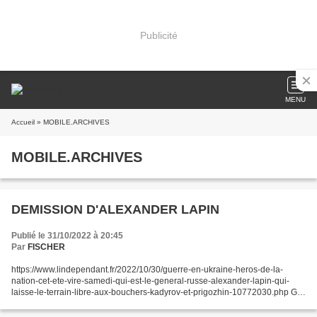
Publicité
MENU
Accueil
» MOBILE.ARCHIVES
MOBILE.ARCHIVES
DEMISSION D'ALEXANDER LAPIN
Publié le 31/10/2022 à 20:45
Par
FISCHER
https://www.lindependant.fr/2022/10/30/guerre-en-ukraine-heros-de-la-
nation-cet-ete-vire-samedi-qui-est-le-general-russe-alexander-lapin-qui-
laisse-le-terrain-libre-aux-bouchers-kadyrov-et-prigozhin-10772030.php G
uerre en Ukraine, héros de la nation...