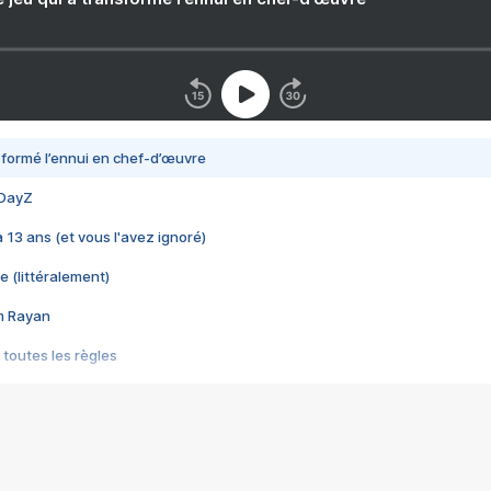
nsformé l’ennui en chef-d’œuvre
 DayZ
 a 13 ans (et vous l'avez ignoré)
e (littéralement)
im Rayan
 toutes les règles
s les jeux vidéo
us choquant de Rockstar ? - Le scandale BULLY
e plus moche de Steam