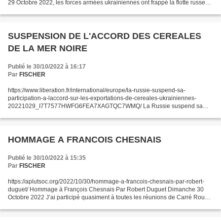
29 Octobre 2022, les forces armées ukrainiennes ont frappé la flotte russe
dans la rade de Sébastopol....
SUSPENSION DE L'ACCORD DES CEREALES
DE LA MER NOIRE
Publié le 30/10/2022 à 16:17
Par
FISCHER
https://www.liberation.fr/international/europe/la-russie-suspend-sa-
participation-a-laccord-sur-les-exportations-de-cereales-ukrainiennes-
20221029_I7T7577HWFG6FEA7XAGTQC7WMQ/ La Russie suspend sa
participation à l’accord sur les exportations des céréales...
HOMMAGE A FRANCOIS CHESNAIS
Publié le 30/10/2022 à 15:35
Par
FISCHER
https://aplutsoc.org/2022/10/30/hommage-a-francois-chesnais-par-robert-
duguet/ Hommage à François Chesnais Par Robert Duguet Dimanche 30
Octobre 2022 J’ai participé quasiment à toutes les réunions de Carré Rouge
depuis la réunion du mois de décembre 1995...