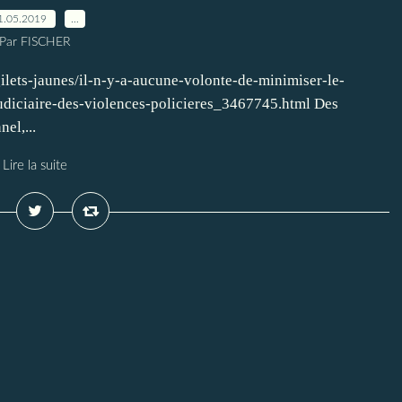
1.05.2019
…
Par FISCHER
ilets-jaunes/il-n-y-a-aucune-volonte-de-minimiser-le-
judiciaire-des-violences-policieres_3467745.html Des
el,...
Lire la suite