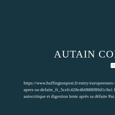
AUTAIN CO
3
https://www.huffingtonpost.fr/entry/europeennes-l
apres-sa-defaite_fr_5cefc428e4b0888f89d1c9a1 L
autocritique et digestion lente après sa défaite Par.