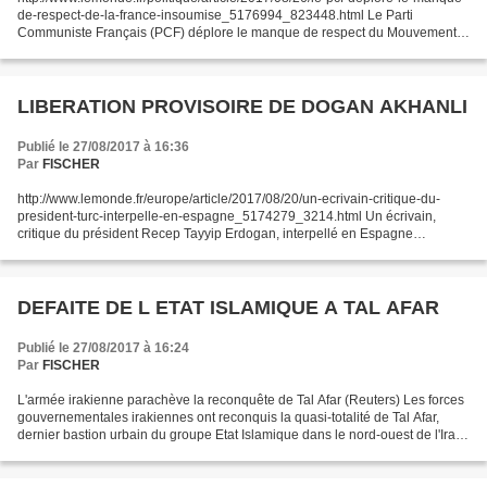
de-respect-de-la-france-insoumise_5176994_823448.html Le Parti
Communiste Français (PCF) déplore le manque de respect du Mouvement
de la France Insoumise (MFI) Par Yves Tréca-Durand,...
LIBERATION PROVISOIRE DE DOGAN AKHANLI
Publié le 27/08/2017 à 16:36
Par
FISCHER
http://www.lemonde.fr/europe/article/2017/08/20/un-ecrivain-critique-du-
president-turc-interpelle-en-espagne_5174279_3214.html Un écrivain,
critique du président Recep Tayyip Erdogan, interpellé en Espagne
Allemand d’origine turque, Dogan Akhanli faisait...
DEFAITE DE L ETAT ISLAMIQUE A TAL AFAR
Publié le 27/08/2017 à 16:24
Par
FISCHER
L'armée irakienne parachève la reconquête de Tal Afar (Reuters) Les forces
gouvernementales irakiennes ont reconquis la quasi-totalité de Tal Afar,
dernier bastion urbain du groupe Etat Islamique dans le nord-ouest de l'Irak,
annonce l'armée irakienne...