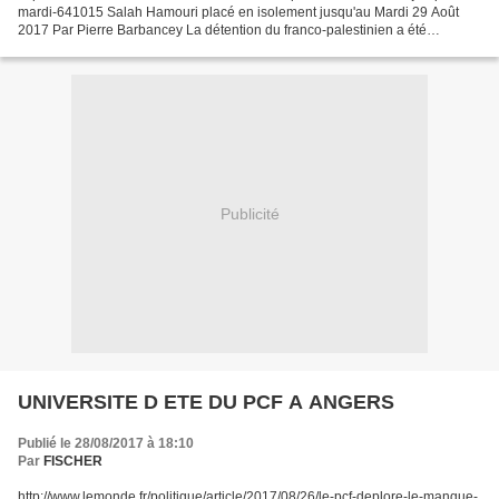
mardi-641015 Salah Hamouri placé en isolement jusqu'au Mardi 29 Août
2017 Par Pierre Barbancey La détention du franco-palestinien a été
prolongée. Son avocat a précisé à l’Humanité...
Publicité
UNIVERSITE D ETE DU PCF A ANGERS
Publié le 28/08/2017 à 18:10
Par
FISCHER
http://www.lemonde.fr/politique/article/2017/08/26/le-pcf-deplore-le-manque-