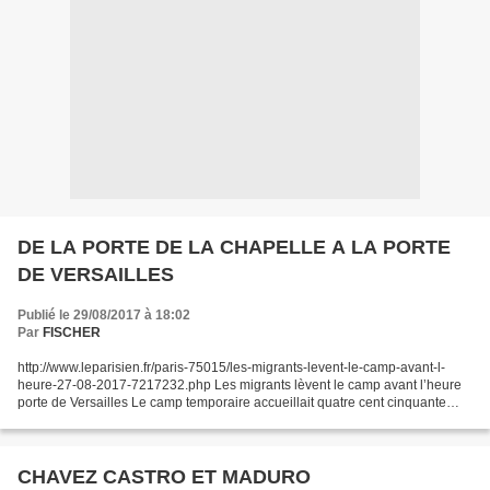
DE LA PORTE DE LA CHAPELLE A LA PORTE
DE VERSAILLES
Publié le 29/08/2017 à 18:02
Par
FISCHER
http://www.leparisien.fr/paris-75015/les-migrants-levent-le-camp-avant-l-
heure-27-08-2017-7217232.php Les migrants lèvent le camp avant l’heure
porte de Versailles Le camp temporaire accueillait quatre cent cinquante
hommes, principalement des soudanais,...
CHAVEZ CASTRO ET MADURO