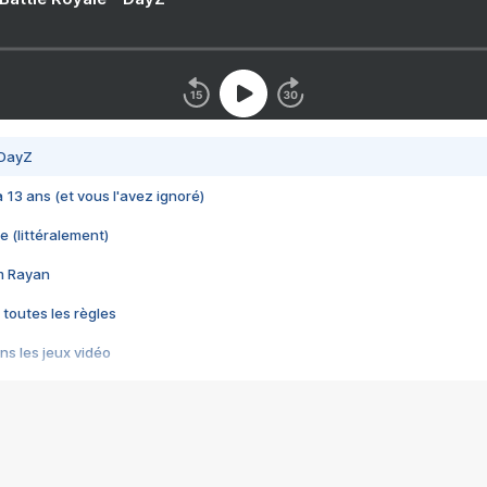
 DayZ
 a 13 ans (et vous l'avez ignoré)
e (littéralement)
im Rayan
 toutes les règles
s les jeux vidéo
us choquant de Rockstar ? - Le scandale BULLY
e plus moche de Steam
du RÊVE tourne au CAUCHEMAR