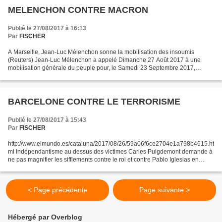
MELENCHON CONTRE MACRON
Publié le 27/08/2017 à 16:13
Par
FISCHER
A Marseille, Jean-Luc Mélenchon sonne la mobilisation des insoumis
(Reuters) Jean-Luc Mélenchon a appelé Dimanche 27 Août 2017 à une
mobilisation générale du peuple pour, le Samedi 23 Septembre 2017,
s'opposer au « coup d’état social et au coup d’état...
BARCELONE CONTRE LE TERRORISME
Publié le 27/08/2017 à 15:43
Par
FISCHER
http://www.elmundo.es/cataluna/2017/08/26/59a06f6ce2704e1a798b4615.ht
ml Indépendantisme au dessus des victimes Carles Puigdemont demande à
ne pas magnifier les sifflements contre le roi et contre Pablo Iglesias en
disant qu’ils font partie de la liberté...
< Page précédente
Page suivante >
Hébergé par Overblog