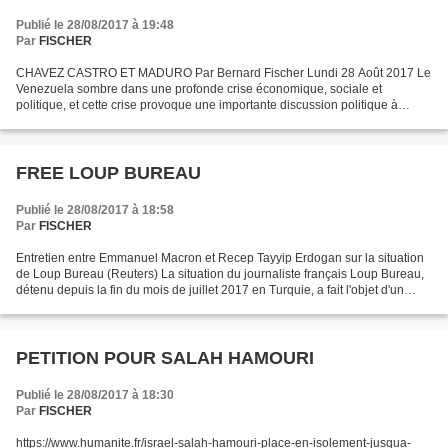
Publié le 28/08/2017 à 19:48
Par
FISCHER
CHAVEZ CASTRO ET MADURO Par Bernard Fischer Lundi 28 Août 2017 Le
Venezuela sombre dans une profonde crise économique, sociale et
politique, et cette crise provoque une importante discussion politique à
l’intérieur de la gauche et de l’extrême gauche...
FREE LOUP BUREAU
Publié le 28/08/2017 à 18:58
Par
FISCHER
Entretien entre Emmanuel Macron et Recep Tayyip Erdogan sur la situation
de Loup Bureau (Reuters) La situation du journaliste français Loup Bureau,
détenu depuis la fin du mois de juillet 2017 en Turquie, a fait l'objet d'un
entretien téléphonique Dimanche...
PETITION POUR SALAH HAMOURI
Publié le 28/08/2017 à 18:30
Par
FISCHER
https://www.humanite.fr/israel-salah-hamouri-place-en-isolement-jusqua-