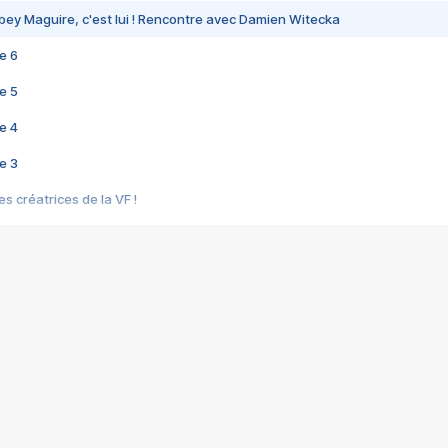
bey Maguire, c'est lui ! Rencontre avec Damien Witecka
e 6
e 5
e 4
e 3
s créatrices de la VF !
e 2
e 1
e Mektoub My Love arrive enfin ! Rencontre avec Shaïn Boumedine et Sal
i : après Toni en famille
elle réalise le bouleversant Dites lui que je l'aime
ais ! Rencontre autour de Vie privée de Rebecca Zlotowski